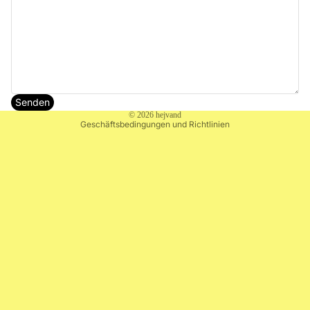
Datenschutzerklärung
Impressum
Widerrufsrecht
Senden
© 2026
hejvand
Geschäftsbedingungen und Richtlinien