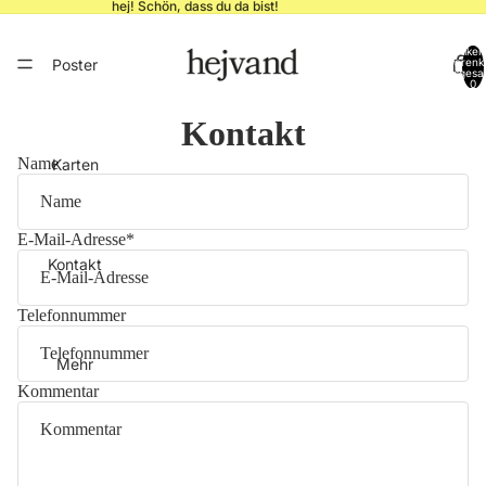
hej! Schön, dass du da bist!
Artikel
Poster
Warenk
insgesa
0
Kontakt
Name
Karten
E-Mail-Adresse
*
Kontakt
Telefonnummer
Mehr
Kommentar