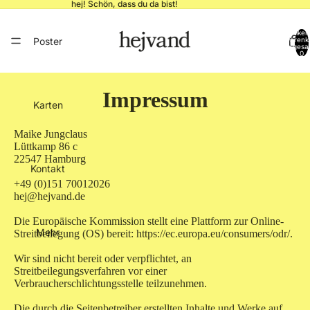
hej! Schön, dass du da bist!
Artikel
Poster
Warenk
insgesa
0
Impressum
Karten
Maike Jungclaus
Lüttkamp 86 c
22547 Hamburg
Kontakt
+49 (0)151 70012026
hej@hejvand.de
Die Europäische Kommission stellt eine Plattform zur Online-
Mehr
Streitbeilegung (OS) bereit: https://ec.europa.eu/consumers/odr/.
Wir sind nicht bereit oder verpflichtet, an
Streitbeilegungsverfahren vor einer
Verbraucherschlichtungsstelle teilzunehmen.
Die durch die Seitenbetreiber erstellten Inhalte und Werke auf